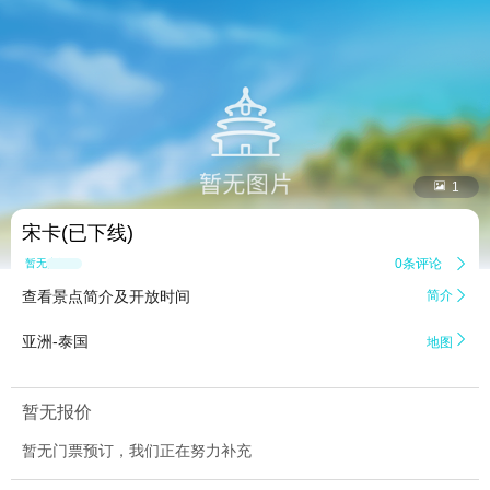


1
宋卡(已下线)
0条评论

暂无点评
查看景点简介及开放时间
简介


亚洲-泰国
地图
暂无报价
暂无门票预订，我们正在努力补充