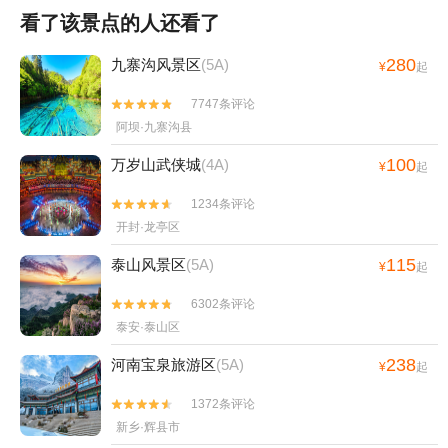
看了该景点的人还看了
280
九寨沟风景区
(5A)
¥
起
7747条评论


阿坝·九寨沟县
100
万岁山武侠城
(4A)
¥
起
1234条评论


开封·龙亭区
115
泰山风景区
(5A)
¥
起
6302条评论


泰安·泰山区
238
河南宝泉旅游区
(5A)
¥
起
1372条评论


新乡·辉县市