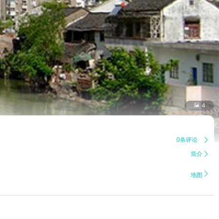

4
0条评论

简介


地图