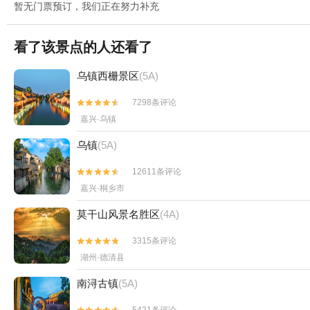
暂无门票预订，我们正在努力补充
看了该景点的人还看了
乌镇西栅景区
(5A)
7298条评论


嘉兴·乌镇
乌镇
(5A)
12611条评论


嘉兴·桐乡市
莫干山风景名胜区
(4A)
3315条评论


湖州·德清县
南浔古镇
(5A)