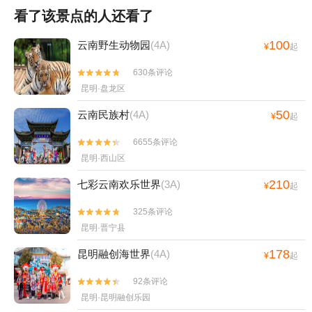
看了该景点的人还看了
100
云南野生动物园
(4A)
¥
起
630条评论


昆明·盘龙区
50
云南民族村
(4A)
¥
起
6655条评论


昆明·西山区
210
七彩云南欢乐世界
(3A)
¥
起
325条评论


昆明·晋宁县
178
昆明融创海世界
(4A)
¥
起
92条评论


昆明·昆明融创乐园