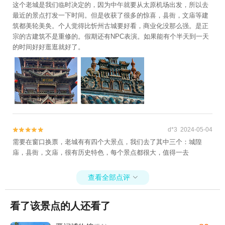
这个老城是我们临时决定的，因为中午就要从太原机场出发，所以去
最近的景点打发一下时间。但是收获了很多的惊喜，县衙，文庙等建
筑都美轮美奂。个人觉得比忻州古城要好看，商业化没那么强。是正
宗的古建筑不是重修的。假期还有NPC表演。如果能有个半天到一天
的时间好好逛逛就好了。
d*3 2024-05-04


需要在窗口换票，老城有有四个大景点，我们去了其中三个：城隍
庙，县衙，文庙，很有历史特色，每个景点都很大，值得一去
查看全部点评

看了该景点的人还看了