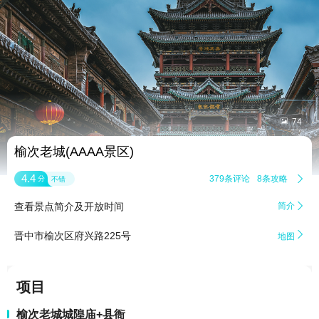


74
榆次老城(AAAA景区)
4.4
379条评论
8条攻略

分
不错
查看景点简介及开放时间
简介


晋中市榆次区府兴路225号
地图
项目
榆次老城城隍庙+县衙