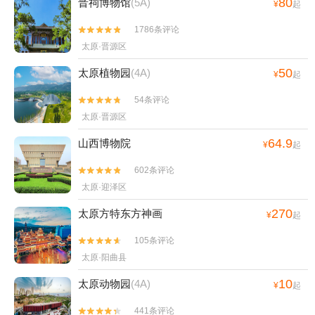
80
晋祠博物馆
(5A)
¥
起
1786条评论


太原·晋源区
50
太原植物园
(4A)
¥
起
54条评论


太原·晋源区
64.9
山西博物院
¥
起
602条评论


太原·迎泽区
270
太原方特东方神画
¥
起
105条评论


太原·阳曲县
10
太原动物园
(4A)
¥
起
441条评论

