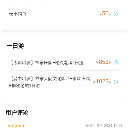
50
大小同价

¥
起
一日游
853
【太原出发】常家庄园+榆次老城1日游

¥
起
【晋中出发】乔家大院文化园区+常家庄园
1023

¥
起
+榆次老城1日游
用户评论
去哪儿用户 2024-10-08

