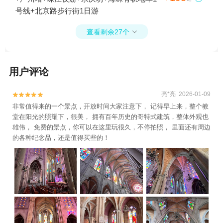
号线+北京路步行街1日游
查看剩余27个

用户评论
亮*亮 2026-01-09


非常值得来的一个景点，开放时间大家注意下， 记得早上来，整个教
堂在阳光的照耀下，很美， 拥有百年历史的哥特式建筑，整体外观也
雄伟， 免费的景点，你可以在这里玩很久，不停拍照， 里面还有周边
的各种纪念品，还是值得买些的！