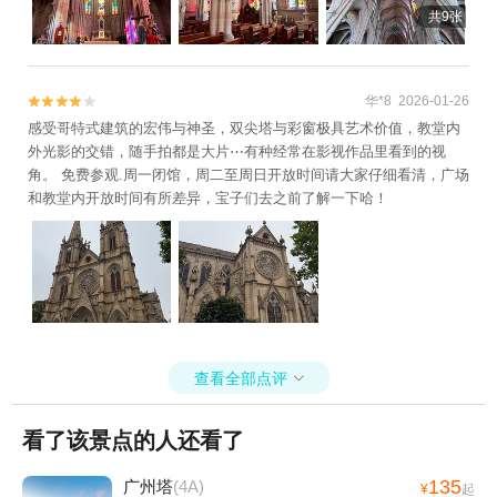
共9张
华*8 2026-01-26


感受哥特式建筑的宏伟与神圣，双尖塔与彩窗极具艺术价值，教堂内
外光影的交错，随手拍都是大片⋯有种经常在影视作品里看到的视
角。 免费参观.周一闭馆，周二至周日开放时间请大家仔细看清，广场
和教堂内开放时间有所差异，宝子们去之前了解一下哈！
查看全部点评

看了该景点的人还看了
135
广州塔
(4A)
¥
起