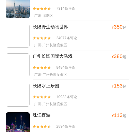
7314条评论


广州·海珠区
350
长隆野生动物世界
¥
起
24077条评论


广州·广州长隆度假区
380
广州长隆国际大马戏
¥
起
8484条评论


广州·广州长隆度假区
153
长隆水上乐园
¥
起
10938条评论


广州·广州长隆度假区
113
珠江夜游
¥
起
2894条评论

