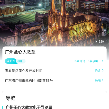


120
广州圣心大教堂
4.6
15条评论
5条攻略

分
很棒
查看景点简介及开放时间
简介


广东省广州市越秀区旧部前56号
地图
导览
广州圣心大教堂电子导览票