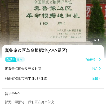


1
冀鲁豫边区革命根据地(AAA景区)
5.0
2条评论

分
超赞
查看景点简介及开放时间
简介


河南省濮阳市清丰县017县道
地图
暂无报价
暂无门票预订，我们正在努力补充