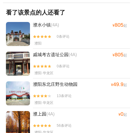
看了该景点的人还看了
805
濮水小镇
(4A)
¥
起
0条评论


濮阳
805
戚城考古遗址公园
(4A)
¥
起
0条评论


濮阳·华龙区
49.9
濮阳东北庄野生动物园
¥
起
13条评论


濮阳·华龙区
0
濮上园
(4A)
¥
起
56条评论


濮阳·华龙区