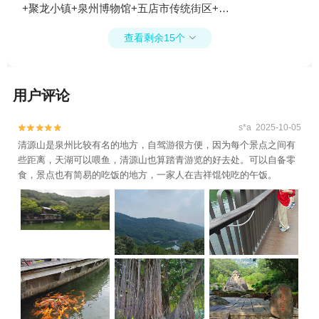
+聚龙小镇+泉州博物馆+五店市传统街区+泉
州之眼摩天轮+永宁古镇+晋江梧林传统村落
查看剩余15个

景区+泉州本地玩乐1日游
用户评论
s*a 2025-10-05


清源山是泉州比较有名的地方，自驾游很方便，因为每个景点之间有
些距离，天湖可以喂鱼，清源山也算踏青游览的好去处。可以自备零
食，景点也有简易的吃饭的地方，一家人在吉祥馄饨吃的午饭。