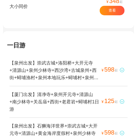
348
¥
起
大小同价
查看
一日游
【泉州出发】崇武古城+洛阳桥+大开元寺
598
+清源山+泉州少林寺+西沙湾+古城泉州+西

¥
起
街+蟳埔渔村+泉州本地玩乐+蟳埔村+泉州蟳
埔村簪花体验1日游
【厦门出发】清净寺+泉州开元寺+清源山
125
+南少林寺+关岳庙+西街+老君岩+蟳埔村1日

¥
起
游
【泉州出发】石狮海洋世界+崇武古城+大开
598
元寺+清源山+黄金海岸度假村+泉州少林寺

¥
起