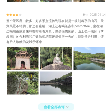
H*n 2025-04-14


整个景区爬山较多，好多景点流传到现在就是一块刻着字的山石。天
湖风景不错的，那边有座桥，湖上还有喝茶点和postcoffee，坐在湖
边喝喝茶或者来杯咖啡看看湖景，也是很悠闲的。山上弘一法师（李
叔同）的舍利塔和广钦法师塔院还是值得一去的，特别是舍利塔，还
有后人敬献的花以示怀念
查看全部点评
