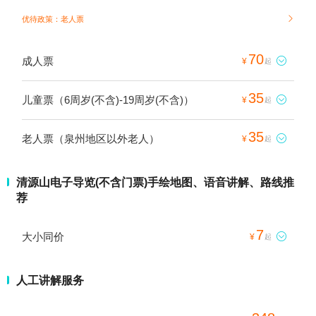
优待政策：老人票

70
成人票

¥
起
35
儿童票（6周岁(不含)-19周岁(不含)）

¥
起
35
老人票（泉州地区以外老人）

¥
起
清源山电子导览(不含门票)手绘地图、语音讲解、路线推
荐
7
大小同价

¥
起
人工讲解服务