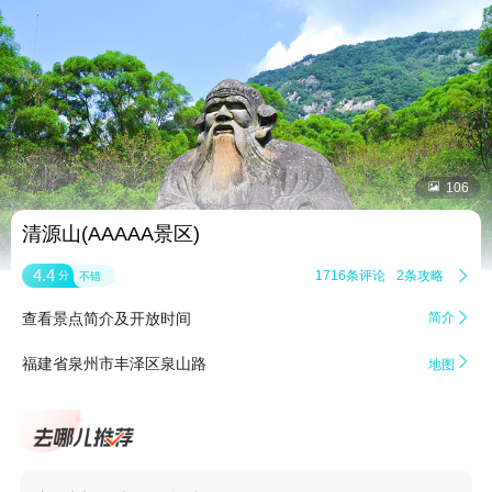


106
清源山(AAAAA景区)
4.4
1716条评论
2条攻略

分
不错
查看景点简介及开放时间
简介


福建省泉州市丰泽区泉山路
地图