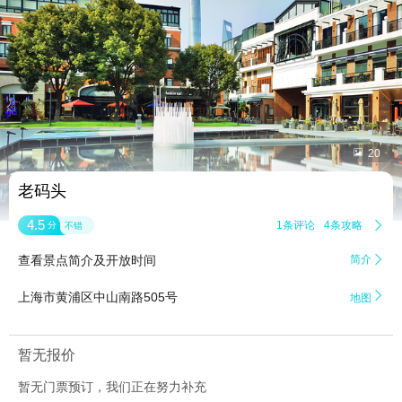


20
老码头
4.5
1条评论
4条攻略

分
不错
查看景点简介及开放时间
简介


上海市黄浦区中山南路505号
地图
暂无报价
暂无门票预订，我们正在努力补充