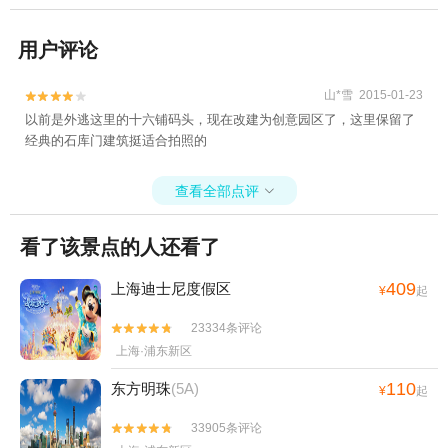
用户评论
山*雪 2015-01-23


以前是外逃这里的十六铺码头，现在改建为创意园区了，这里保留了
经典的石库门建筑挺适合拍照的
查看全部点评

看了该景点的人还看了
409
上海迪士尼度假区
¥
起
23334条评论


上海·浦东新区
110
东方明珠
(5A)
¥
起
33905条评论

