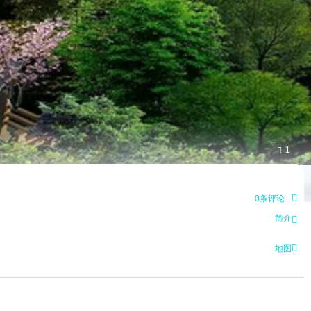
1


0条评论
简介


地图