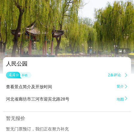


6
人民公园
4.4
2条评论

分
不错
查看景点简介及开放时间
简介


河北省廊坊市三河市迎宾北路28号
地图
暂无报价
暂无门票预订，我们正在努力补充