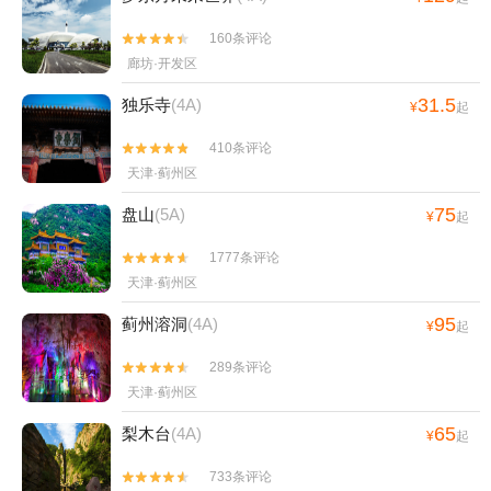
160条评论


廊坊·开发区
31.5
独乐寺
(4A)
¥
起
410条评论


天津·蓟州区
75
盘山
(5A)
¥
起
1777条评论


天津·蓟州区
95
蓟州溶洞
(4A)
¥
起
289条评论


天津·蓟州区
65
梨木台
(4A)
¥
起
733条评论

