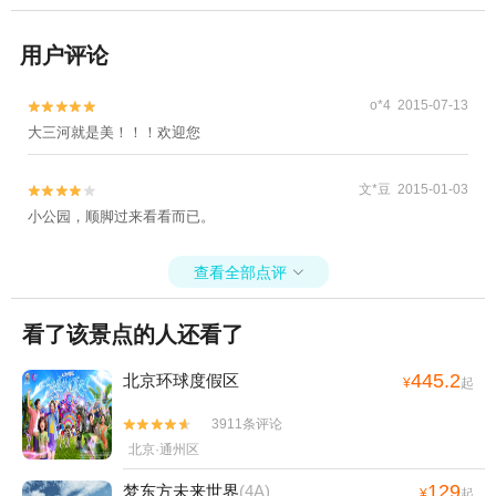
用户评论
o*4 2015-07-13


大三河就是美！！！欢迎您
文*豆 2015-01-03


小公园，顺脚过来看看而已。
查看全部点评

看了该景点的人还看了
445.2
北京环球度假区
¥
起
3911条评论


北京·通州区
129
梦东方未来世界
(4A)
¥
起