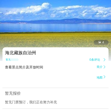


4
海北藏族自治州
0条评论

暂无点评
查看景点简介及开放时间
简介


地图
暂无报价
暂无门票预订，我们正在努力补充