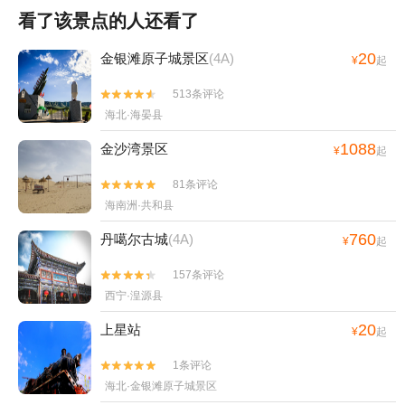
看了该景点的人还看了
20
金银滩原子城景区
(4A)
¥
起
513条评论


海北·海晏县
1088
金沙湾景区
¥
起
81条评论


海南洲·共和县
760
丹噶尔古城
(4A)
¥
起
157条评论


西宁·湟源县
20
上星站
¥
起
1条评论


海北·金银滩原子城景区