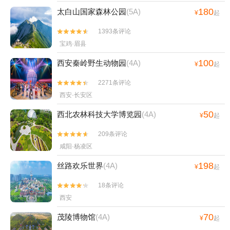
180
太白山国家森林公园
(5A)
¥
起
1393条评论


宝鸡·眉县
100
西安秦岭野生动物园
(4A)
¥
起
2271条评论


西安·长安区
50
西北农林科技大学博览园
(4A)
¥
起
209条评论


咸阳·杨凌区
198
丝路欢乐世界
(4A)
¥
起
18条评论


西安
70
茂陵博物馆
(4A)
¥
起