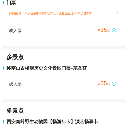
门票
优待政策：老人票(65周岁(含)以上),儿童票(1.2米(不含)以下)

35
成人票

¥
起
多景点
终南山古楼观历史文化景区门票+宗圣宫
35
成人票

¥
起
多景点
西安秦岭野生动物园【畅游年卡】演艺畅享卡