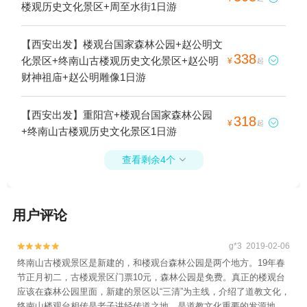
楼观历史文化景区+周至水街1日游
【西安出发】楼观台国家森林公园+赵公明文
338
化景区+终南山古楼观历史文化景区+赵公明

¥
起
财神祖庙+赵公明雕像1日游
【西安出发】重阳宫+楼观台国家森林公园
318

¥
起
+终南山古楼观历史文化景区1日游
查看剩余4个

用户评论
g*3 2019-02-06


终南山古楼观景区是新建的，和楼观台森林公园是两个地方。19年春
节正月初二，古楼观景区门票10元，森林公园是免费。真正的楼观台
应该在森林公园里面，新建的景区以“三清”为主线，介绍了道教文化，
终南山楼观台相传是老子讲经传道之地，是道教文化重要的发源地，