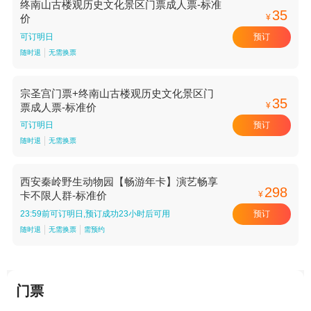
终南山古楼观历史文化景区门票成人票-标准
35
¥
价
预订
可订明日
随时退
无需换票
宗圣宫门票+终南山古楼观历史文化景区门
35
¥
票成人票-标准价
预订
可订明日
随时退
无需换票
西安秦岭野生动物园【畅游年卡】演艺畅享
298
¥
卡不限人群-标准价
预订
23:59前可订明日,预订成功23小时后可用
随时退
无需换票
需预约
门票