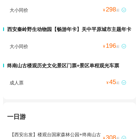
298
大小同价

¥
起
西安秦岭野生动物园【畅游年卡】关中平原城市主题年卡
196
大小同价

¥
起
终南山古楼观历史文化景区门票+景区单程观光车票
45
成人票

¥
起
一日游
【西安出发】楼观台国家森林公园+终南山古
308

¥
起