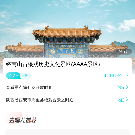


36
终南山古楼观历史文化景区(AAAA景区)
4.2
100条评论

分
一般
查看景点简介及开放时间
简介


陕西省西安市周至县楼观台景区附近
地图