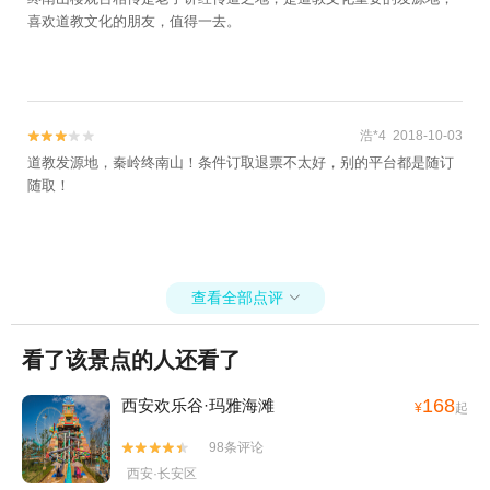
喜欢道教文化的朋友，值得一去。
浩*4 2018-10-03


道教发源地，秦岭终南山！条件订取退票不太好，别的平台都是随订
随取！
查看全部点评

看了该景点的人还看了
168
西安欢乐谷·玛雅海滩
¥
起
98条评论


西安·长安区