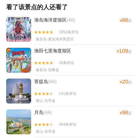
看了该景点的人还看了
88
渔岛海洋度假区
(4A)
¥
起
1852条评论


秦皇岛·黄金海岸风景区
109
渔田七里海度假区
¥
起
28条评论


秦皇岛·昌黎县
20
菩提岛
(4A)
¥
起
141条评论


唐山·乐亭县
98
月岛
(4A)
¥
起
494条评论


唐山·乐亭县