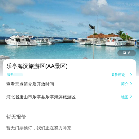


6
乐亭海滨旅游区(AA景区)
0条评论

暂无点评
查看景点简介及开放时间
简介


河北省唐山市乐亭县乐亭海滨旅游区
地图
暂无报价
暂无门票预订，我们正在努力补充