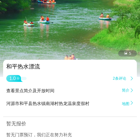


5
和平热水漂流
1.0
2条评论

分
查看景点简介及开放时间
简介


河源市和平县热水镇南湖村热龙温泉度假村
地图
暂无报价
暂无门票预订，我们正在努力补充