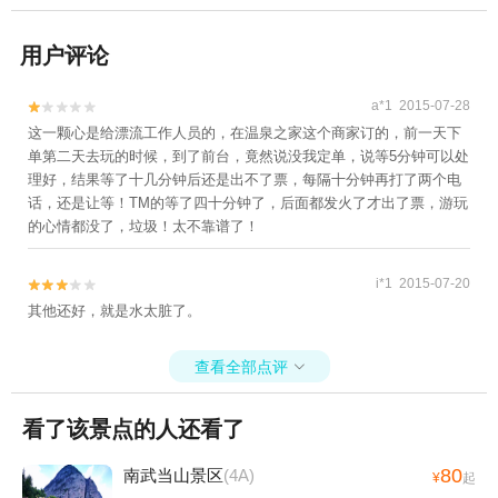
用户评论
a*1 2015-07-28


这一颗心是给漂流工作人员的，在温泉之家这个商家订的，前一天下
单第二天去玩的时候，到了前台，竟然说没我定单，说等5分钟可以处
理好，结果等了十几分钟后还是出不了票，每隔十分钟再打了两个电
话，还是让等！TM的等了四十分钟了，后面都发火了才出了票，游玩
的心情都没了，垃圾！太不靠谱了！
i*1 2015-07-20


其他还好，就是水太脏了。
查看全部点评

看了该景点的人还看了
80
南武当山景区
(4A)
¥
起