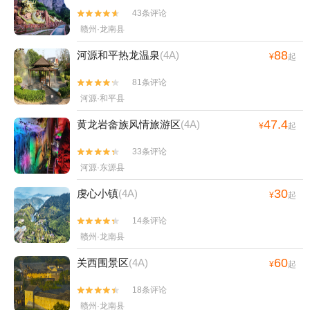
43条评论


赣州·龙南县
88
河源和平热龙温泉
(4A)
¥
起
81条评论


河源·和平县
47.4
黄龙岩畲族风情旅游区
(4A)
¥
起
33条评论


河源·东源县
30
虔心小镇
(4A)
¥
起
14条评论


赣州·龙南县
60
关西围景区
(4A)
¥
起
18条评论


赣州·龙南县