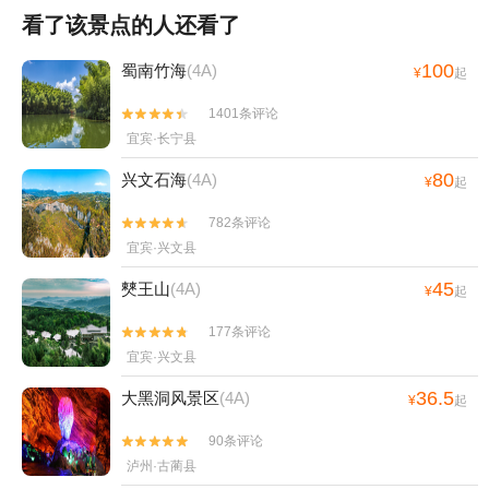
看了该景点的人还看了
100
蜀南竹海
(4A)
¥
起
1401条评论


宜宾·长宁县
80
兴文石海
(4A)
¥
起
782条评论


宜宾·兴文县
45
僰王山
(4A)
¥
起
177条评论


宜宾·兴文县
36.5
大黑洞风景区
(4A)
¥
起
90条评论


泸州·古蔺县