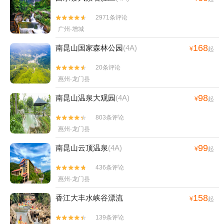
2971条评论


广州·增城
168
南昆山国家森林公园
(4A)
¥
起
20条评论


惠州·龙门县
98
南昆山温泉大观园
(4A)
¥
起
803条评论


惠州·龙门县
99
南昆山云顶温泉
(4A)
¥
起
436条评论


惠州·龙门县
158
香江大丰水峡谷漂流
¥
起
139条评论

