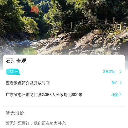


7
石河奇观
2.0
2条评论

分
查看景点简介及开放时间
简介


广东省惠州市龙门县G355人民政府北600米
地图
暂无报价
暂无门票预订，我们正在努力补充