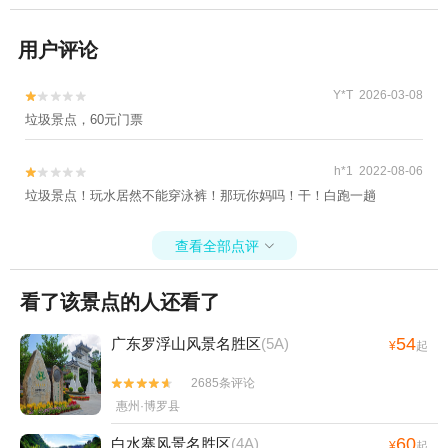
用户评论
Y*T 2026-03-08


垃圾景点，60元门票
h*1 2022-08-06


垃圾景点！玩水居然不能穿泳裤！那玩你妈吗！干！白跑一趟
查看全部点评

看了该景点的人还看了
54
广东罗浮山风景名胜区
(5A)
¥
起
2685条评论


惠州·博罗县
60
白水寨风景名胜区
(4A)
¥
起