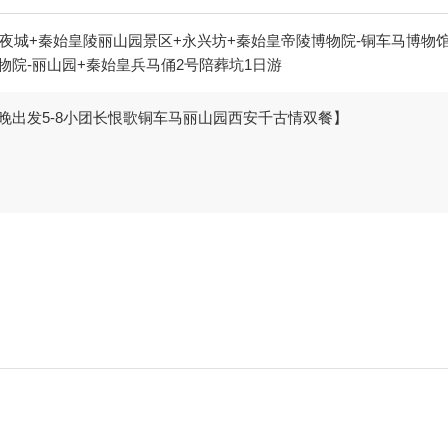
不夜城+秦始皇陵丽山园景区+永兴坊+秦始皇帝陵博物院-铜车马博物
物院-丽山园+秦始皇兵马俑2号陪葬坑1日游
【晚出发5-8小团长恨歌铜车马丽山园西安千古情双餐】