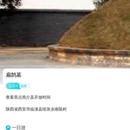
扁鹊墓
5.0
分
超赞
查看景点简介及开放时间
陕西省西安市临潼县纸张乡南陈村
一日游