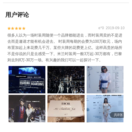
用户评论
e*0 2019-09-10


很多人以为一场时装周随便一个品牌都能进去，而时装周卖的不是进
去而是邀请才能有机会进去。 时装周每期的会费为100万欧元，场内
布置加起上来花费几千万。某些大牌的花费更上亿。这样高贵的场所
不是你说的只是去感受一下。米兰时装周一般3万起-30万都有，巴黎
则去到8万-30万一场。有兴趣的我们可以一起探讨一下。
共8张