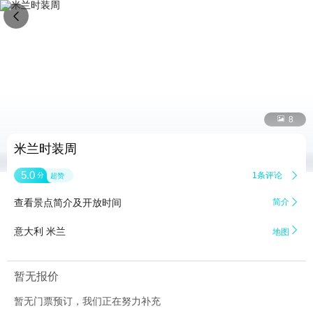


8
米兰时装周
5.0
1条评论

分
超赞
查看景点简介及开放时间
简介


意大利 米兰
地图
暂无报价
暂无门票预订，我们正在努力补充