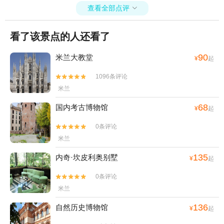
查看全部点评

看了该景点的人还看了
90
米兰大教堂
¥
起
1096条评论


米兰
68
国内考古博物馆
¥
起
0条评论


米兰
135
内奇·坎皮利奥别墅
¥
起
0条评论


米兰
136
自然历史博物馆
¥
起