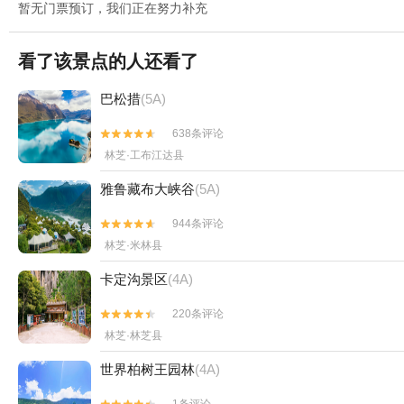
暂无门票预订，我们正在努力补充
看了该景点的人还看了
巴松措
(5A)
638条评论


林芝·工布江达县
雅鲁藏布大峡谷
(5A)
944条评论


林芝·米林县
卡定沟景区
(4A)
220条评论


林芝·林芝县
世界柏树王园林
(4A)