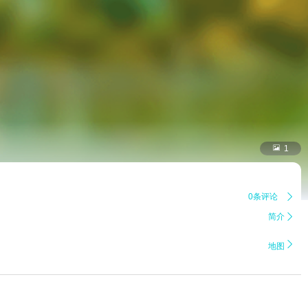

1
0条评论

简介


地图