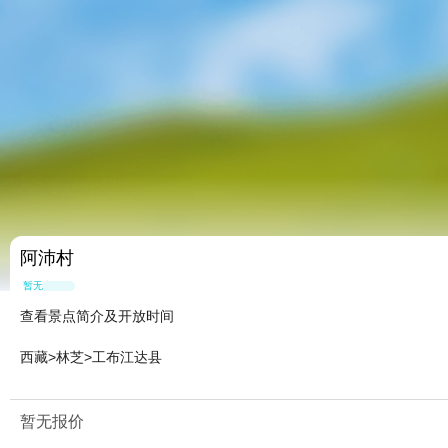
阿沛村
暂无点评
查看景点简介及开放时间
西藏>林芝>工布江达县
暂无报价