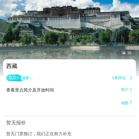


36
西藏
5.0
1条评论

分
超赞
查看景点简介及开放时间
简介


地图
暂无报价
暂无门票预订，我们正在努力补充