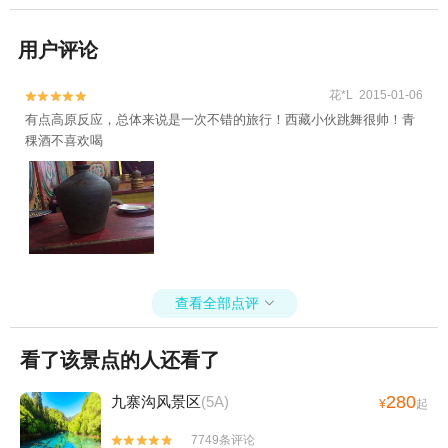
用户评论
花*L 2015-01-06


有点高原反应，总体来说是一次不错的旅行！西藏小伙跳舞很帅！青
稞酒不喜欢喝
查看全部点评

看了该景点的人还看了
280
九寨沟风景区
(5A)
¥
起
7749条评论

