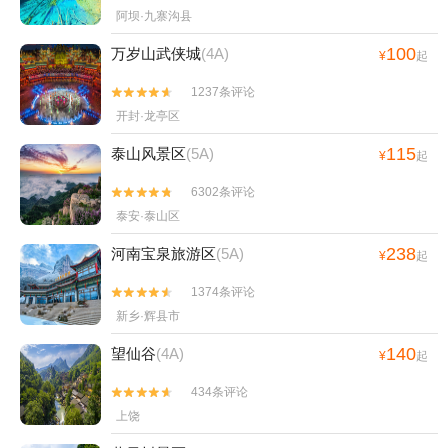
阿坝·九寨沟县
100
万岁山武侠城
(4A)
¥
起
1237条评论


开封·龙亭区
115
泰山风景区
(5A)
¥
起
6302条评论


泰安·泰山区
238
河南宝泉旅游区
(5A)
¥
起
1374条评论


新乡·辉县市
140
望仙谷
(4A)
¥
起
434条评论


上饶