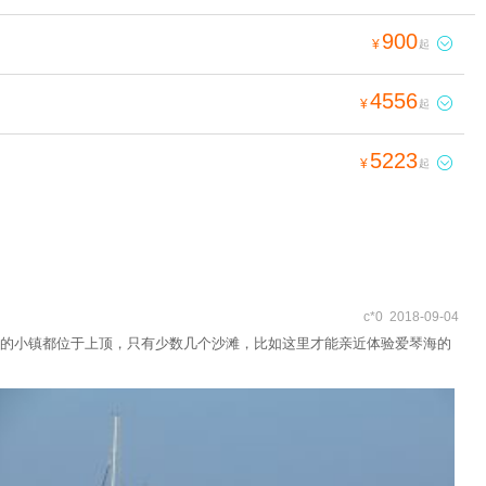
900

¥
起
4556

¥
起
5223

¥
起
c*0 2018-09-04
的小镇都位于上顶，只有少数几个沙滩，比如这里才能亲近体验爱琴海的