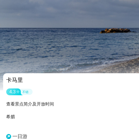
卡马里
4.3
分
不错
查看景点简介及开放时间
希腊
一日游