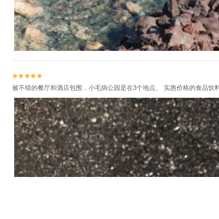


被不错的餐厅和酒店包围，小毛病公园是在3个地点、 实惠价格的食品饮