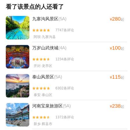
看了该景点的人还看了
280
九寨沟风景区
(5A)
¥
起
7747条评论


阿坝·九寨沟县
100
万岁山武侠城
(4A)
¥
起
1234条评论


开封·龙亭区
115
泰山风景区
(5A)
¥
起
6302条评论


泰安·泰山区
238
河南宝泉旅游区
(5A)
¥
起
1372条评论


新乡·辉县市