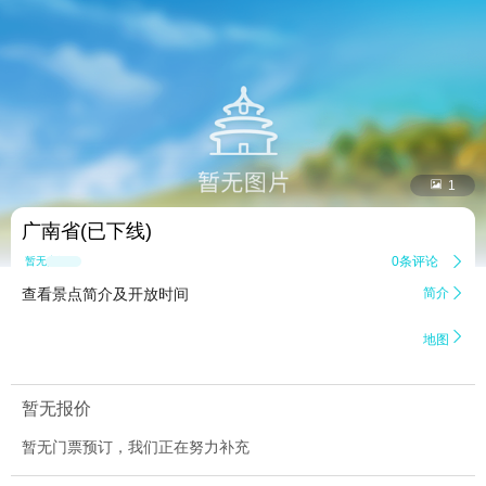


1
广南省(已下线)
0条评论

暂无点评
查看景点简介及开放时间
简介


地图
暂无报价
暂无门票预订，我们正在努力补充