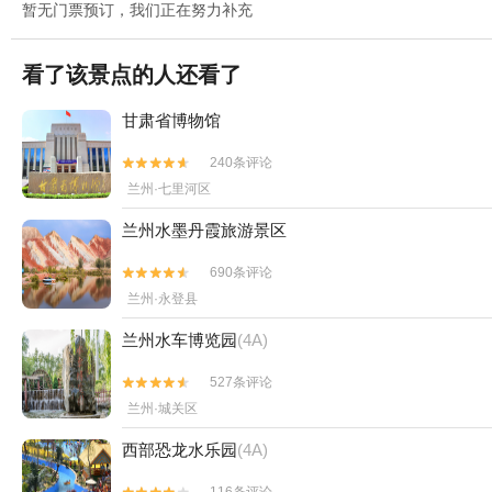
暂无门票预订，我们正在努力补充
看了该景点的人还看了
甘肃省博物馆
240条评论


兰州·七里河区
兰州水墨丹霞旅游景区
690条评论


兰州·永登县
兰州水车博览园
(4A)
527条评论


兰州·城关区
西部恐龙水乐园
(4A)