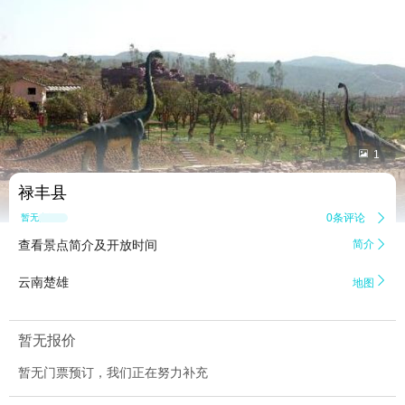


1
禄丰县
0条评论

暂无点评
查看景点简介及开放时间
简介


云南楚雄
地图
暂无报价
暂无门票预订，我们正在努力补充