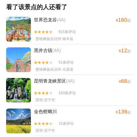
看了该景点的人还看了
160
世界恐龙谷
(4A)
¥
起
916条评论


楚雄彝族自治州·禄丰县
12
黑井古镇
(4A)
¥
起
52条评论


楚雄彝族自治州·元谋县
68
昆明青龙峡景区
(4A)
¥
起
163条评论


昆明·安宁市
139
金色螳螂川
¥
起
15条评论


昆明·安宁市