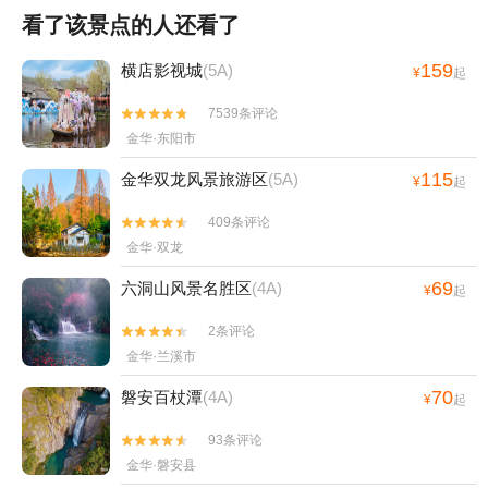
看了该景点的人还看了
159
横店影视城
(5A)
¥
起
7539条评论


金华·东阳市
115
金华双龙风景旅游区
(5A)
¥
起
409条评论


金华·双龙
69
六洞山风景名胜区
(4A)
¥
起
2条评论


金华·兰溪市
70
磐安百杖潭
(4A)
¥
起
93条评论


金华·磐安县