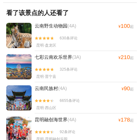
看了该景点的人还看了
100
云南野生动物园
(4A)
¥
起
630条评论


昆明·盘龙区
210
七彩云南欢乐世界
(3A)
¥
起
325条评论


昆明·晋宁县
90
云南民族村
(4A)
¥
起
6655条评论


昆明·西山区
178
昆明融创海世界
(4A)
¥
起
92条评论


昆明·昆明融创乐园