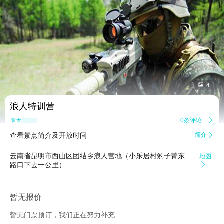


4
浪人特训营
0条评论

暂无点评
查看景点简介及开放时间
简介

云南省昆明市西山区团结乡浪人营地（小乐居村豹子菁东
地图
路口下去一公里）

暂无报价
暂无门票预订，我们正在努力补充