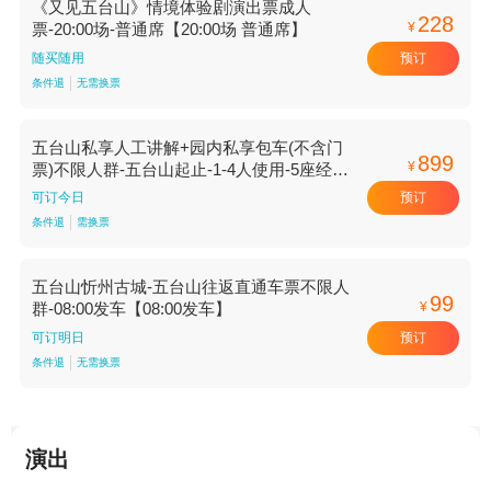
《又见五台山》情境体验剧演出票成人
228
¥
票-20:00场-普通席【20:00场 普通席】
预订
随买随用
条件退
无需换票
五台山私享人工讲解+园内私享包车(不含门
899
¥
票)不限人群-五台山起止-1-4人使用-5座经济
型【五台山起止 5座经济型 1-4人使用】
预订
可订今日
条件退
需换票
五台山忻州古城-五台山往返直通车票不限人
99
¥
群-08:00发车【08:00发车】
预订
可订明日
条件退
无需换票
演出