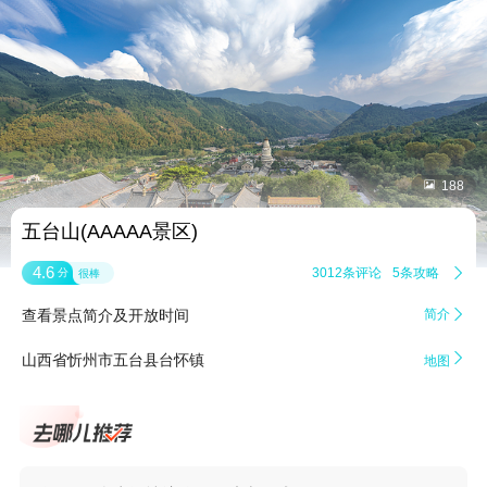


188
五台山(AAAAA景区)
4.6
3012条评论
5条攻略

分
很棒
查看景点简介及开放时间
简介


山西省忻州市五台县台怀镇
地图