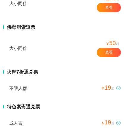
大小同价
查看
佛母洞索道票
50
¥
起
大小同价
查看
火锅7折通兑票
19
不限人群

¥
起
特色素斋通兑票
19
成人票

¥
起