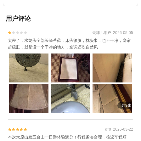
用户评论
去哪儿用户 2026-05-05


太差了，水龙头全部长绿苔藓，床头很脏，枕头巾，也不干净，窗帘
超级脏，就是没一个干净的地方，空调还吹自然风
共9张
q*0 2026-03-22


本次太原出发五台山一日游体验满分！行程紧凑合理，往返车程顺