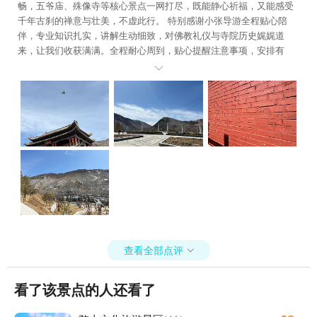
畅，五爷庙、殊像寺等核心景点一网打尽，既能静心祈福，又能感受
千年古刹的禅意与壮美，不虚此行。 特别感谢小张导游全程贴心陪
伴，专业知识扎实，讲解生动细致，对佛教礼仪与寺院历史娓娓道
来，让我们收获满满。全程耐心周到，贴心提醒注意事项，安排有
序、节奏舒适，无强制消费，服务热情又靠谱，是一次非常舒心的朝

圣之旅，强烈推荐！希望孩子今年能顺利通过中考考上自己理想的高
中！
查看全部点评

看了该景点的人还看了