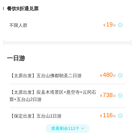
餐饮8折通兑票
19
不限人群

¥
起
一日游
480
【太原出发】五台山佛都朝圣二日游

¥
起
【太原出发】应县木塔景区+悬空寺+云冈石
738

¥
起
窟+五台山2日游
116
【保定出发】五台山1日游

¥
起
查看剩余112个
