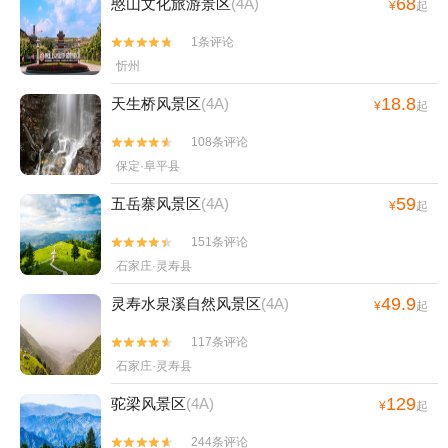
68
憨山文化旅游景区
(4A)
¥
起
1条评论


忻州
18.8
天生桥风景区
(4A)
¥
起
108条评论


保定·阜平县
59
五岳寨风景区
(4A)
¥
起
151条评论


石家庄·灵寿县
49.9
灵寿水泉溪自然风景区
(4A)
¥
起
117条评论


石家庄·灵寿县
129
驼梁风景区
(4A)
¥
起
244条评论

