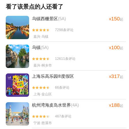
看了该景点的人还看了
150
乌镇西栅景区
(5A)
¥
起
7298条评论


嘉兴·乌镇
100
乌镇
(5A)
¥
起
12611条评论


嘉兴·桐乡市
317
上海乐高乐园®度假区
¥
起
66条评论


上海·金山区
188
杭州湾海皮岛水世界
(4A)
¥
起
467条评论


宁波·慈溪市