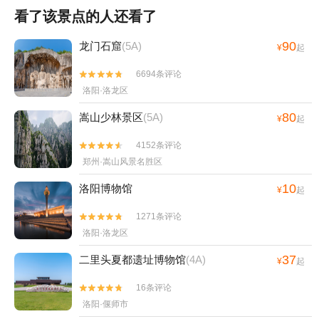
看了该景点的人还看了
90
龙门石窟
(5A)
¥
起
6694条评论


洛阳·洛龙区
80
嵩山少林景区
(5A)
¥
起
4152条评论


郑州·嵩山风景名胜区
10
洛阳博物馆
¥
起
1271条评论


洛阳·洛龙区
37
二里头夏都遗址博物馆
(4A)
¥
起
16条评论


洛阳·偃师市