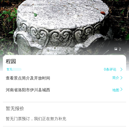


2
程园
0条评论

暂无点评
查看景点简介及开放时间
简介


河南省洛阳市伊川县城西
地图
暂无报价
暂无门票预订，我们正在努力补充