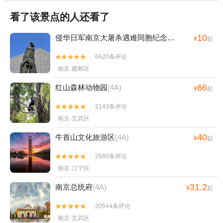
汗蒸温泉会馆+南京幻境世界+明孝陵博物馆+炮
看了该景点的人还看了
炮兵探险学院(玄武湖店)+南京国防园+雨花石地
质公园+汤山温泉+金牛湖尾波冲浪基地+南京城
10
侵华日军南京大屠杀遇难同胞纪念馆
(4A)
¥
起
墙博物馆+达摩殿+汤山竹野丛林ATV越野野骑基
地+未来动物城（南京玄武湖店）+侵华日军向新
6620条评论


四军投降处旧址+夫子庙雨花石博物馆+高淳陶瓷
南京·建邺区
博物馆+玄武湖游船(阳光码头)+大自然邮局栖霞
66
红山森林动物园
(4A)
¥
起
山森林营地+天生桥+灵谷寺+雨花剧院+南京银
杏湖+夫子庙喜剧汇+汤山温泉房车露营地1日游
2143条评论


南京·玄武区
40
牛首山文化旅游区
(4A)
¥
起
2680条评论


南京·江宁区
31.2
南京总统府
(4A)
¥
起
20544条评论


南京·玄武区