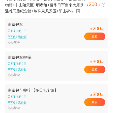
200
物馆+中山陵景区+明孝陵+侵华日军南京大屠杀

¥
起
遇难同胞纪念馆+珍珠泉风景区+阳山碑材+雨花
台+栖霞山+梅园新村纪念馆+云山+秦淮河画舫
+南京总统府+鸡鸣寺+南京长江大桥+夫子庙+音
南京包车
200
乐台+高淳老街+莫愁湖景区+金牛湖风景区+南
¥
起
可订8月9日
京博物院+南京中山植物园+南京台城+南京城墙
查看
不可退
无购物
+灵谷景区+玄武湖公园-情侣园+南京石头城+雨
苏苏旅游
花石博物馆+钟山风景名胜区+南京大学(鼓楼校
区)+玄武湖景区+美龄宫+雨花阁+夫子庙大成殿
南京包车/拼车
+汤山欢乐水世界+南京植物博览园+南京科技馆
300
¥
起
可订8月9日
+汤山圣泉温泉+汤山紫清湖旅游区+平山森林公
查看
不可退
无购物
园+红山森林动物园+南京冠军溜冰场+南京汤山
苏苏旅游
海润温泉度假山庄+浦口珍珠泉野生动物生态园
+雨花台烈士陵园+汤山古溶洞+牛首山文化旅游
区+南京玄武湖游船+汤山翠谷现代农业示范园
南京包车/拼车【多日包车游】
300
¥
+南京光阳大舞台+高淳国际慢城+南京汤山勐拉
起
可订8月9日
温泉+高淳非遗展示馆+新四军驻高淳办事处旧址
查看
不可退
无购物
+高淳国际慢城建峰农家乐+高淳国际慢城长春农
苏苏旅游