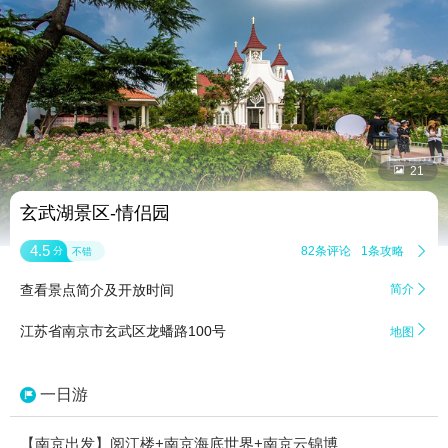


21
玄武湖景区-情侣园
4.5
82条评论
1条攻略

分
不错
查看景点简介及开放时间
简介


江苏省南京市玄武区龙蟠路100号
地图
一日游
【南京出发】阅江楼+南京海底世界+南京云锦博