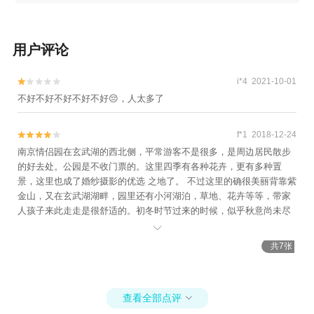
家+高淳国际慢城长青农家乐+南京汤山温泉宾馆
+南京保利大剧院+南京大行宫会堂+南京人民大
会堂+南京奥体中心+工人汤山温泉+桃花岛风景
用户评论
区+南京乐天世界+大报恩寺遗址景区+奔跑拓展
乐园（玄武湖公园站）+奔跑拓展乐园（汤山地
i*4 2021-10-01


质公园站）+大报恩寺遗址景区+冶山国家矿山公
不好不好不好不好不好😔，人太多了
园+南京明故宫遗址公园+夫子庙游船(泮池码
头)+达摩古洞+玄武湖游船（阳光码头）+南京火
f*1 2018-12-24


车来斯+南京万达乐园+汤山方山国家地质公园博
南京情侣园在玄武湖的西北侧，平常游客不是很多，是周边居民散步
物馆+汤山温泉房车营地露天茶园温泉+雨花台游
的好去处。公园是不收门票的。这里四季有各种花卉，更有多种置
乐园+汤山矿坑公园+南京玄武湖菱洲乐园+溧水
景，这里也成了婚纱摄影的优选 之地了。 不过这里的确很美丽背靠紫
周园+金牛湖野生动物王国+南京师范大学+夫子
金山，又在玄武湖湖畔，园里还有小河湖泊，草地、花卉等等，带家
庙5D光影星空艺术馆+夫子庙秦淮风光带+南京
人孩子来此走走是很舒适的。初冬时节过来的时候，似乎秋意尚未尽
眼步行桥+雨花茶博物馆+雨花茶文化区+南京游
褪。有的树叶还泛着黄，有的红得还是那么夺目，更有水禽在湖泊里

子山休闲旅游区+厚塘汤泉+南京欢乐谷+汤山一
畅游。
共7张
品温泉+南京弘海温泉+南京魔都温泉+汤山欢乐
水世界+南京汤山紫清湖旅游度假区熊猫馆+汤山
涵田·臻温泉+侵华日军向新四军投降处旧址+南
查看全部点评

京玫瑰园+金陵小城+南京市博物馆+丽池宫韩式