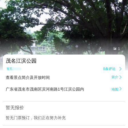


1
茂名江滨公园
0条评论

暂无点评
查看景点简介及开放时间
简介


广东省茂名市茂南区滨河南路1号江滨公园内
地图
暂无报价
暂无门票预订，我们正在努力补充