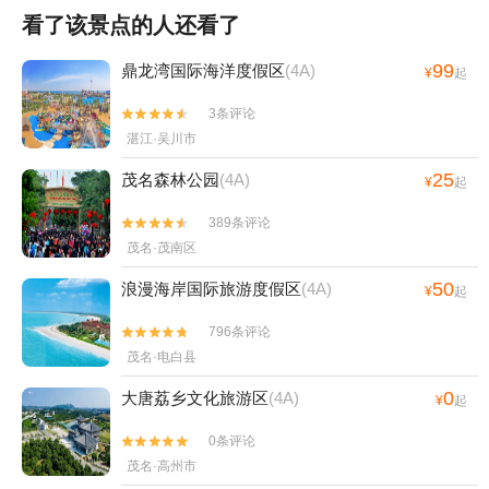
看了该景点的人还看了
99
鼎龙湾国际海洋度假区
(4A)
¥
起
3条评论


湛江·吴川市
25
茂名森林公园
(4A)
¥
起
389条评论


茂名·茂南区
50
浪漫海岸国际旅游度假区
(4A)
¥
起
796条评论


茂名·电白县
0
大唐荔乡文化旅游区
(4A)
¥
起
0条评论


茂名·高州市