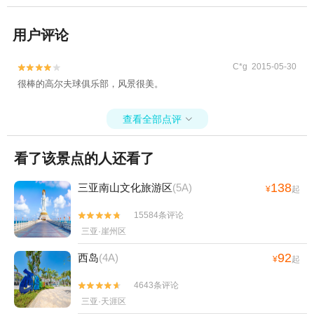
用户评论
C*g 2015-05-30


很棒的高尔夫球俱乐部，风景很美。
查看全部点评

看了该景点的人还看了
138
三亚南山文化旅游区
(5A)
¥
起
15584条评论


三亚·崖州区
92
西岛
(4A)
¥
起
4643条评论


三亚·天涯区