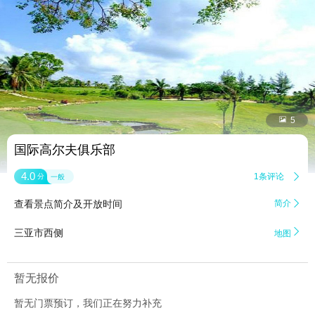


5
国际高尔夫俱乐部
4.0
1条评论

分
一般
查看景点简介及开放时间
简介


三亚市西侧
地图
暂无报价
暂无门票预订，我们正在努力补充