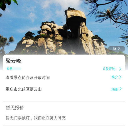


2
聚云峰
0条评论

暂无点评
查看景点简介及开放时间
简介


重庆市北碚区缙云山
地图
暂无报价
暂无门票预订，我们正在努力补充