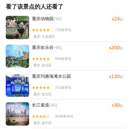
看了该景点的人还看了
24
重庆动物园
(4A)
¥
起
728条评论


重庆·九龙坡区
200
重庆欢乐谷
(4A)
¥
起
589条评论


重庆·渝北区
130
重庆玛雅海滩水公园
¥
起
701条评论


重庆·渝北区
30
长江索道
(4A)
¥
起
3548条评论


重庆·渝中区