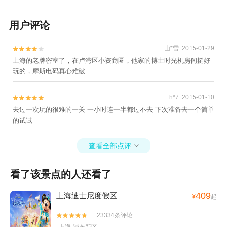
用户评论
山*雪 2015-01-29


上海的老牌密室了，在卢湾区小资商圈，他家的博士时光机房间挺好
玩的，摩斯电码真心难破
h*7 2015-01-10


去过一次玩的很难的一关 一小时连一半都过不去 下次准备去一个简单
的试试
查看全部点评

看了该景点的人还看了
409
上海迪士尼度假区
¥
起
23334条评论

