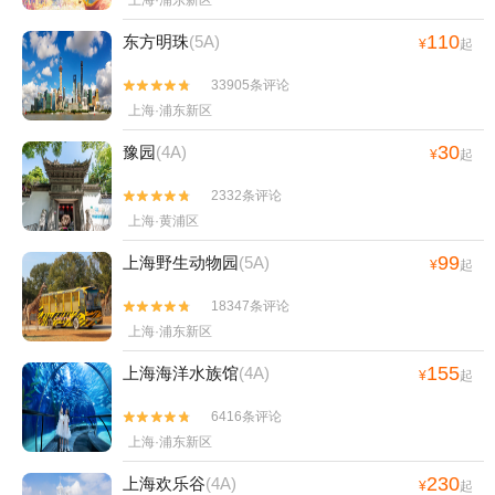
上海·浦东新区
110
东方明珠
(5A)
¥
起
33905条评论


上海·浦东新区
30
豫园
(4A)
¥
起
2332条评论


上海·黄浦区
99
上海野生动物园
(5A)
¥
起
18347条评论


上海·浦东新区
155
上海海洋水族馆
(4A)
¥
起
6416条评论


上海·浦东新区
230
上海欢乐谷
(4A)
¥
起