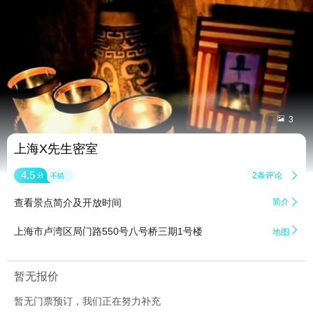


3
上海X先生密室
4.5
2条评论

分
不错
查看景点简介及开放时间
简介


上海市卢湾区局门路550号八号桥三期1号楼
地图
暂无报价
暂无门票预订，我们正在努力补充