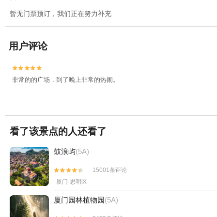
暂无门票预订，我们正在努力补充
用户评论


非常的的广场，到了晚上非常的热闹。
看了该景点的人还看了
鼓浪屿
(5A)
15001条评论


厦门·思明区
厦门园林植物园
(5A)