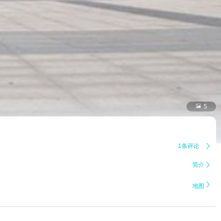

5
1条评论

简介


地图