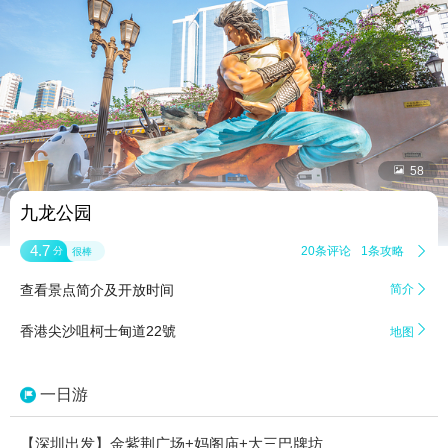


58
九龙公园
4.7
20条评论
1条攻略

分
很棒
查看景点简介及开放时间
简介


香港尖沙咀柯士甸道22號
地图
一日游
【深圳出发】金紫荆广场+妈阁庙+大三巴牌坊