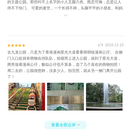
的主题公园。那些叫不上名字的小人五颜六色、憨态可掬，总是让人
停不下快门。 可爱的麦兜，一个长得不帅，头脑平平的小朋友。和妈
妈麦太太，在 香港 一个叫大角咀的地方过着并不 富裕 却很快乐的生

活。书童很喜欢麦兜小朋友，经常一厢情愿用粤语讲里面的台词给我
听，他最喜欢的一句是：从前，有一个小孩很不听话，后来他死了。
y*4 2018-12-10


去九龙公园，只是为了香港漫画星光大道看看萌萌哒漫画公仔。 在侧
门入口处就有萌物在排队队，拾级而上进入公园，就到了星光大道，
两旁放着漫画公仔，貌似公仔也不算多，选了几个喜欢的萌物拍照！
周二去的，公园很悠静，没多少人。拍完照，就从另一侧门离开公园
了！
查看全部点评
