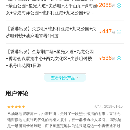
2088
+景山公园+星光大道+尖沙咀+太平山顶+珠海渔

¥
起
女+香港海洋公园+维多利亚港+九龙公园+香港
迪士尼乐园+澳门威尼斯人度假区+情侣路+志莲
净苑 天王殿+洋紫荆维港游+天星小轮+香港电车
【香港出发】尖沙咀+维多利亚港+九龙公园+尖
447

¥
起
叮叮车+香港摩天轮+澳门巴黎铁塔（澳门巴黎
沙咀钟楼+油麻地警署1日游
人）+港珠澳大桥人工岛+澳门巴黎人度假区+东
方之珠•维港游+澳门回归贺礼陈列馆+坚尼地城
【香港出发】金紫荆广场+星光大道+九龙公园
+励骏庞都广场+珠澳人工岛+香炉湾城市阳台
536
+香港会议展览中心+西九文化区+尖沙咀钟楼

¥
起
+香炉湾畔+银河水幕钻石秀表演+爱情邮局(城市
+讯号山花园1日游
客厅分店)+日月贝歌剧院6日游
查看剩余产品

用户评论
天*儿 2019-01-15


从油麻地警署离开，沿着庙街，走过了一段熙熙攘攘的闹市，直到无
缝衔接地过渡到现代化的高楼大厦中，被一群卡通小人吸引。 我说这
是一场漫画卡通展吧，而书童坚定地认为这只是路边一个再普通不过