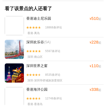
看了该景点的人还看了
510
香港迪士尼乐园
¥
起
18868条评论


香港·离岛
228
深圳欢乐谷
(5A)
¥
起
5597条评论


深圳·南山区
110
深圳世界之窗
¥
起
8535条评论


深圳·深圳华侨城旅游度假区
338
香港海洋公园
¥
起
12748条评论


香港·香港岛