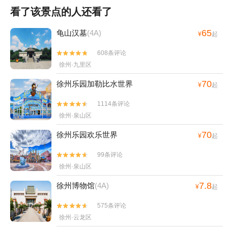
看了该景点的人还看了
65
龟山汉墓
(4A)
¥
起
608条评论


徐州·九里区
70
徐州乐园加勒比水世界
¥
起
1114条评论


徐州·泉山区
70
徐州乐园欢乐世界
¥
起
99条评论


徐州·泉山区
7.8
徐州博物馆
(4A)
¥
起
575条评论


徐州·云龙区