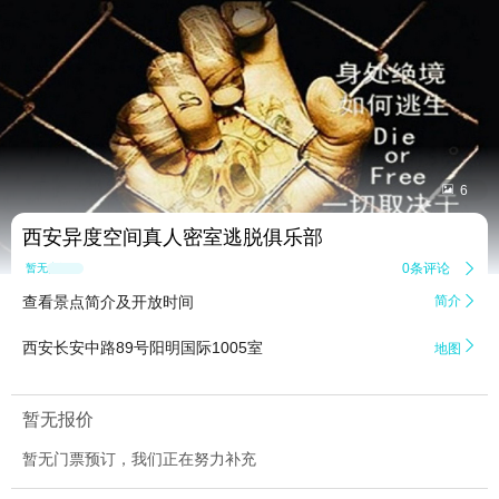


6
西安异度空间真人密室逃脱俱乐部
0条评论

暂无点评
查看景点简介及开放时间
简介


西安长安中路89号阳明国际1005室
地图
暂无报价
暂无门票预订，我们正在努力补充