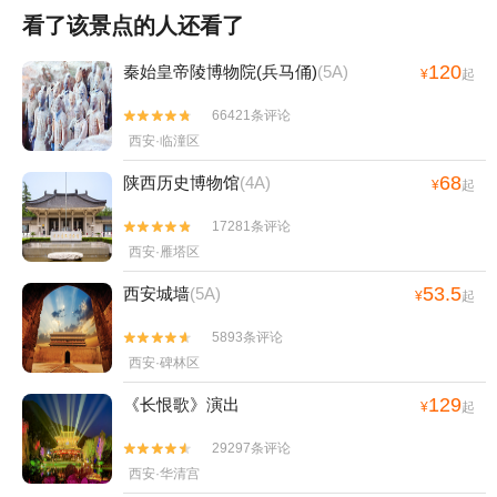
看了该景点的人还看了
120
秦始皇帝陵博物院(兵马俑)
(5A)
¥
起
66421条评论


西安·临潼区
68
陕西历史博物馆
(4A)
¥
起
17281条评论


西安·雁塔区
53.5
西安城墙
(5A)
¥
起
5893条评论


西安·碑林区
129
《长恨歌》演出
¥
起
29297条评论


西安·华清宫