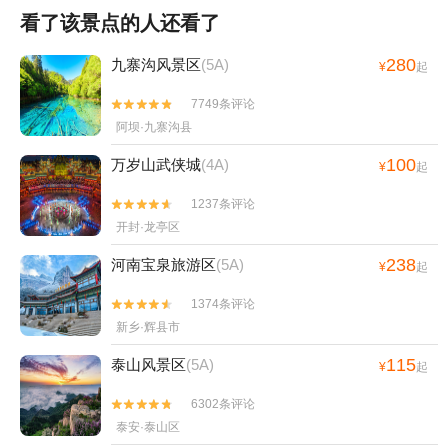
看了该景点的人还看了
280
九寨沟风景区
(5A)
¥
起
7749条评论


阿坝·九寨沟县
100
万岁山武侠城
(4A)
¥
起
1237条评论


开封·龙亭区
238
河南宝泉旅游区
(5A)
¥
起
1374条评论


新乡·辉县市
115
泰山风景区
(5A)
¥
起
6302条评论


泰安·泰山区