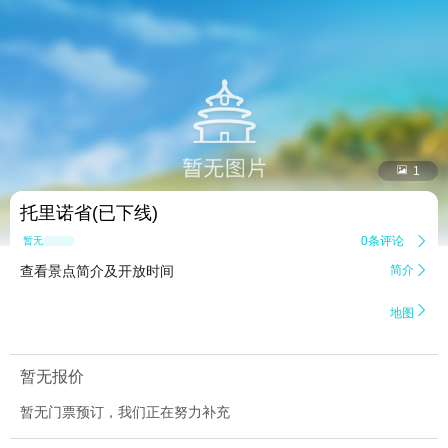


1
托里诺省(已下线)
0条评论

暂无点评
查看景点简介及开放时间
简介


地图
暂无报价
暂无门票预订，我们正在努力补充