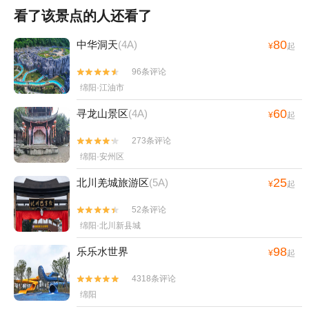
看了该景点的人还看了
80
中华洞天
(4A)
¥
起
96条评论


绵阳·江油市
60
寻龙山景区
(4A)
¥
起
273条评论


绵阳·安州区
25
北川羌城旅游区
(5A)
¥
起
52条评论


绵阳·北川新县城
98
乐乐水世界
¥
起
4318条评论


绵阳