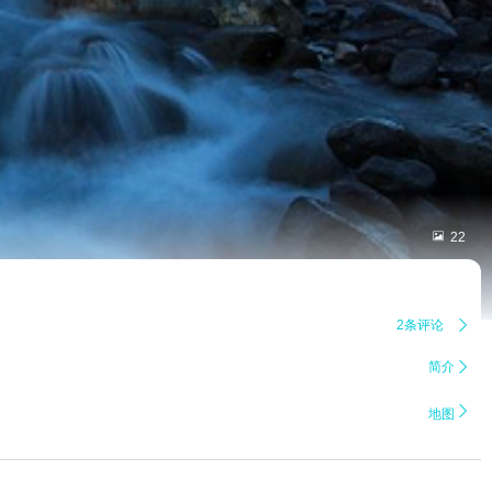

22
2条评论

简介


地图