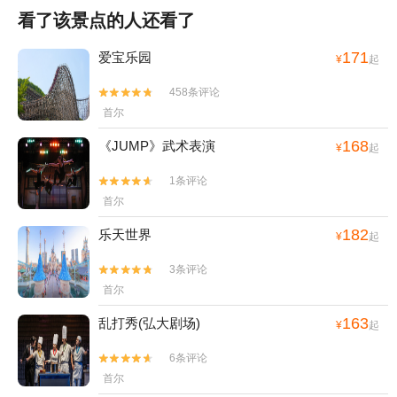
看了该景点的人还看了
171
爱宝乐园
¥
起
458条评论


首尔
168
《JUMP》武术表演
¥
起
1条评论


首尔
182
乐天世界
¥
起
3条评论


首尔
163
乱打秀(弘大剧场)
¥
起
6条评论


首尔