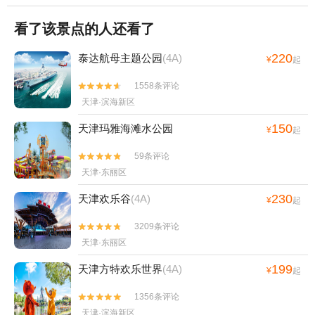
看了该景点的人还看了
220
泰达航母主题公园
(4A)
¥
起
1558条评论


天津·滨海新区
150
天津玛雅海滩水公园
¥
起
59条评论


天津·东丽区
230
天津欢乐谷
(4A)
¥
起
3209条评论


天津·东丽区
199
天津方特欢乐世界
(4A)
¥
起
1356条评论


天津·滨海新区