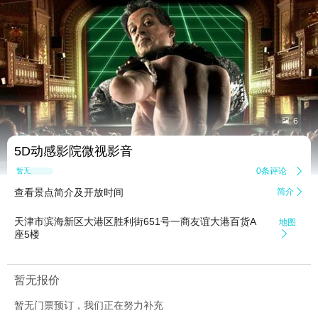


6
5D动感影院微视影音
0条评论

暂无点评
查看景点简介及开放时间
简介

天津市滨海新区大港区胜利街651号一商友谊大港百货A
地图
座5楼

暂无报价
暂无门票预订，我们正在努力补充