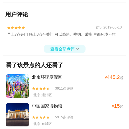
用户评论
p*6 2019-06-10


早上7点开门 晚上8点半关门 可以烧烤、垂钓、采摘 里面环境不错
查看全部点评

看了该景点的人还看了
445.2
北京环球度假区
¥
起
3911条评论


北京·通州区
15
中国国家博物馆
¥
起
5915条评论


北京·东城区