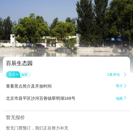


3
百辰生态园
5.0
1条评论

分
超赞
查看景点简介及开放时间
简介


北京市昌平区沙河百善镇翠明湖168号
地图
暂无报价
暂无门票预订，我们正在努力补充