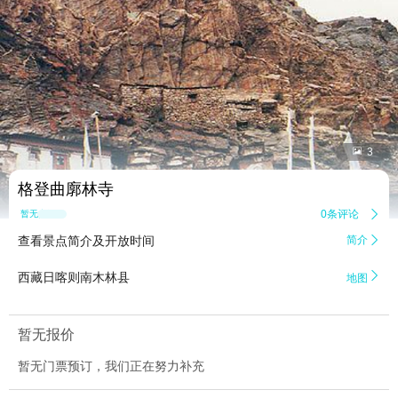


3
格登曲廓林寺
0条评论

暂无点评
查看景点简介及开放时间
简介


西藏日喀则南木林县
地图
暂无报价
暂无门票预订，我们正在努力补充