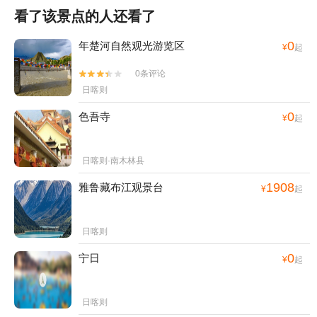
看了该景点的人还看了
0
年楚河自然观光游览区
¥
起
0条评论


日喀则
0
色吾寺
¥
起
日喀则·南木林县
1908
雅鲁藏布江观景台
¥
起
日喀则
0
宁日
¥
起
日喀则