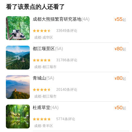
看了该景点的人还看了
55
成都大熊猫繁育研究基地
(4A)
¥
起
33649条评论


成都·成华区
80
都江堰景区
(5A)
¥
起
31786条评论


成都·都江堰市
80
青城山
(5A)
¥
起
20140条评论


成都·都江堰市
50
杜甫草堂
(4A)
¥
起
5774条评论


成都·青羊区