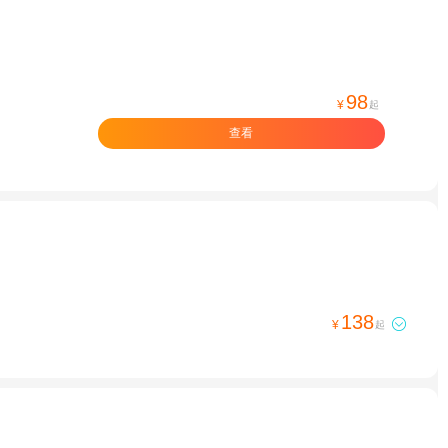
98
¥
起
查看
138

¥
起