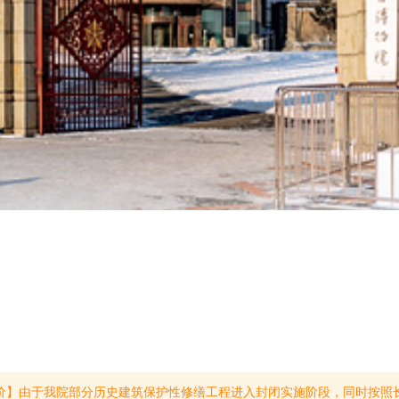
0元/人临时调整为60元/人，其他各类优惠政策保持不变。三、温馨提示1.计划于7月22日及以后来院参观的观众请于7月21日16:30后通过伪满皇宫博物院官方渠道购票。2.施工期间宫内府、莱薰门、兴运门、迎晖门阶段性封闭，部分区域暂不开放，请您出行前关注景区官方通知，合理规划游览路线。由此给您带来的不便，敬请谅解，感谢您的理解与支持！(提示有效期2026/7/18至2026/9/30)【应届中高考活动】凡是2026年应届中高考的