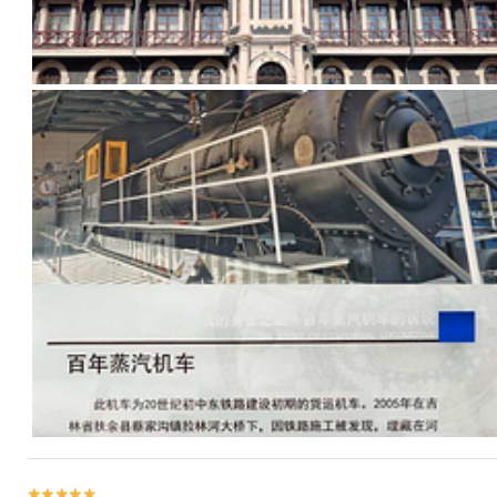

