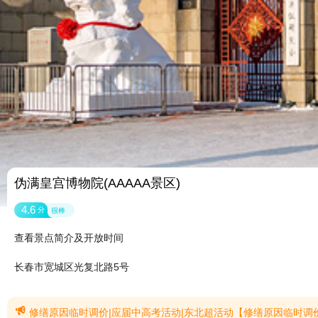
伪满皇宫博物院(AAAAA景区)
4.6
分
很棒
查看景点简介及开放时间
长春市宽城区光复北路5号

修缮原因临时调价|应届中高考活动|东北超活动【修缮原因临时调价】由于我院部分历史建筑保护性修缮工程进入封闭实施阶段，同时按照长春市文化广播电视和旅游局文旅惠民活动安排的相关要求，我院经研究决定，对景区参观动线及门票价格进行临时调整。具体事项公告如下：一、临时调价执行时段2026年7月22日起至2026年9月30日止，文物修缮工程完工后即刻恢复原门票价格标准。二、临时票价调整标准成人票由原7