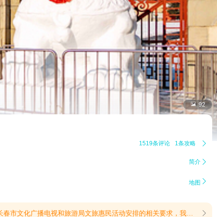

92
1519条评论
1条攻略

简介


地图
同学，均可携带本人准考证和身份证，免费参观伪满皇宫博物院。活动时间:2026年6月10日一8月30日。咨询电话:0431-82866611(提示有效期2026/6/10至2026/8/30)【东北超活动】请持“东北超票根”的游客前往游客服务中心“东北超等特殊票专用窗口”享受优惠票价。咨询电话:0431-82866611(提示有效期2026/6/10至2026/8/30)
