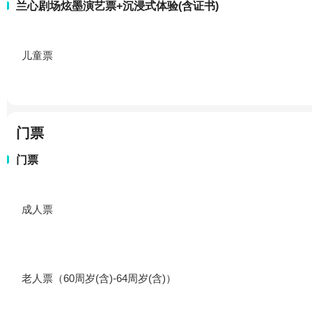
兰心剧场炫墨演艺票+沉浸式体验(含证书)
儿童票
门票
门票
成人票
老人票（60周岁(含)-64周岁(含)）