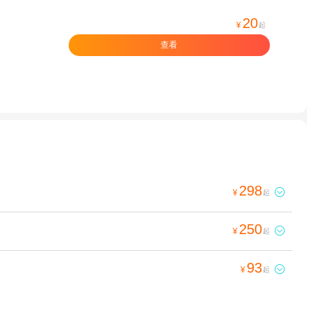
20
¥
起
查看
298

¥
起
250

¥
起
93

¥
起