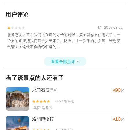
用户评论
b*f 2015-03-29


服务态度太差！我们正在询问办卡的时候，孩子就忍不住进去了，一
个男的直接把我们孩子扔出来了。扔啊。才一岁半的小女孩。谁想受
气请去！这钱不会给你们赚的！
查看全部点评

看了该景点的人还看了
90
龙门石窟
(5A)
¥
起
6694条评论


洛阳·洛龙区
10
洛阳博物馆
¥
起