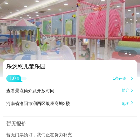


1
乐悠悠儿童乐园
1.0
1条评论

分
查看景点简介及开放时间
简介


河南省洛阳市涧西区银座商城3楼
地图
暂无报价
暂无门票预订，我们正在努力补充