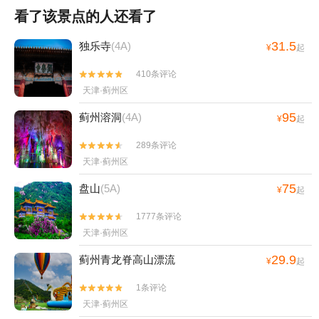
看了该景点的人还看了
31.5
独乐寺
(4A)
¥
起
410条评论


天津·蓟州区
95
蓟州溶洞
(4A)
¥
起
289条评论


天津·蓟州区
75
盘山
(5A)
¥
起
1777条评论


天津·蓟州区
29.9
蓟州青龙脊高山漂流
¥
起
1条评论


天津·蓟州区