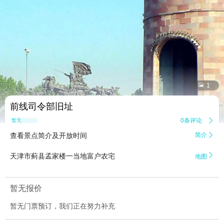


1
前线司令部旧址
0条评论

暂无点评
查看景点简介及开放时间
简介


天津市蓟县孟家楼一当地富户农宅
地图
暂无报价
暂无门票预订，我们正在努力补充