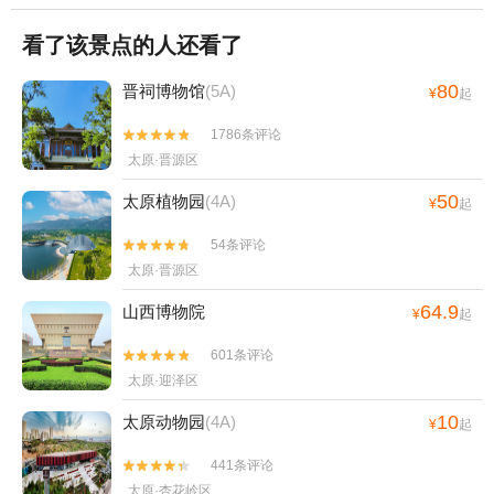
看了该景点的人还看了
80
晋祠博物馆
(5A)
¥
起
1786条评论


太原·晋源区
50
太原植物园
(4A)
¥
起
54条评论


太原·晋源区
64.9
山西博物院
¥
起
601条评论


太原·迎泽区
10
太原动物园
(4A)
¥
起
441条评论


太原·杏花岭区