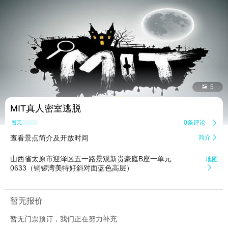


5
MIT真人密室逃脱
0条评论

暂无点评
查看景点简介及开放时间
简介

山西省太原市迎泽区五一路景观新贵豪庭B座一单元
地图
0633（铜锣湾美特好斜对面蓝色高层）

暂无报价
暂无门票预订，我们正在努力补充